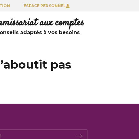
TION
ESPACE PERSONNEL
ommissariat aux comptes
nseils adaptés à vos besoins
’aboutit pas
*