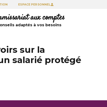
TION
ESPACE PERSONNEL
ommissariat aux comptes
nseils adaptés à vos besoins
irs sur la
un salarié protégé