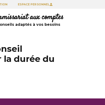
TION
ESPACE PERSONNEL
ommissariat aux comptes
nseils adaptés à vos besoins
onseil
r la durée du