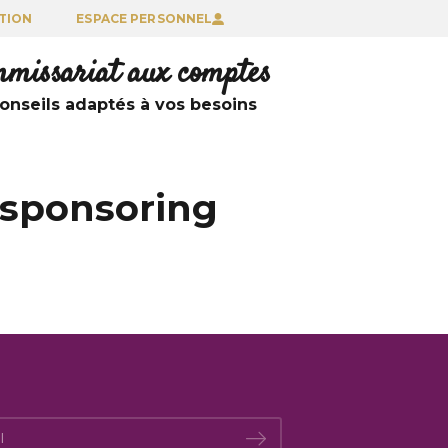
TION
ESPACE PERSONNEL
ommissariat aux comptes
nseils adaptés à vos besoins
 sponsoring
*