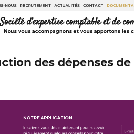
ES-NOUS
RECRUTEMENT
ACTUALITÉS
CONTACT
DOCUMENTA
Société d’expertise comptable et de c
Nous vous accompagnons et vous apportons les co
uction des dépenses de
NOTRE APPLICATION
Inscrivez-vous dès maintenant pour recevoir
E-mail 
régulièrement quelques conseils pour votre