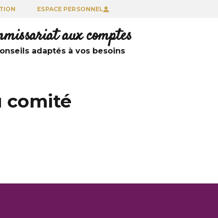
TION
ESPACE PERSONNEL
ommissariat aux comptes
nseils adaptés à vos besoins
u comité