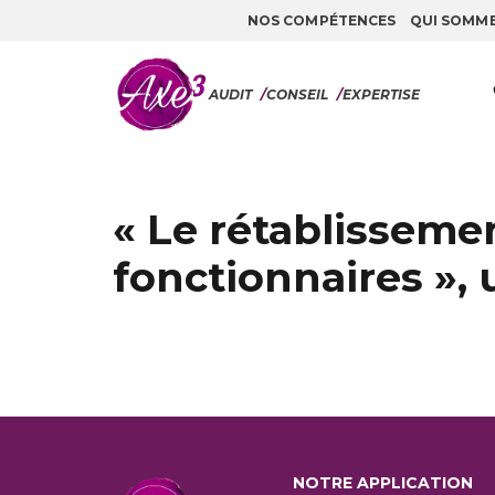
NOS COMPÉTENCES
QUI SOMM
Aller au contenu
AUDIT
/
CONSEIL
/
EXPERTISE
« Le rétablisseme
fonctionnaires »,
NOTRE APPLICATION