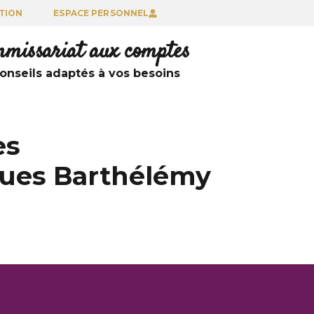
TION
ESPACE PERSONNEL
ommissariat aux comptes
nseils adaptés à vos besoins
es
cques Barthélémy