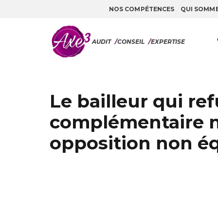
NOS COMPÉTENCES
QUI SOMM
Aller au contenu
AUDIT
/
CONSEIL
/
EXPERTISE
Le bailleur qui r
complémentaire n’
opposition non éq