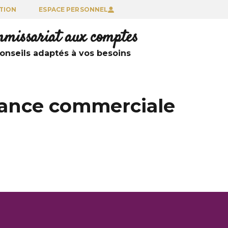
TION
ESPACE PERSONNEL
ommissariat aux comptes
nseils adaptés à vos besoins
réance commerciale