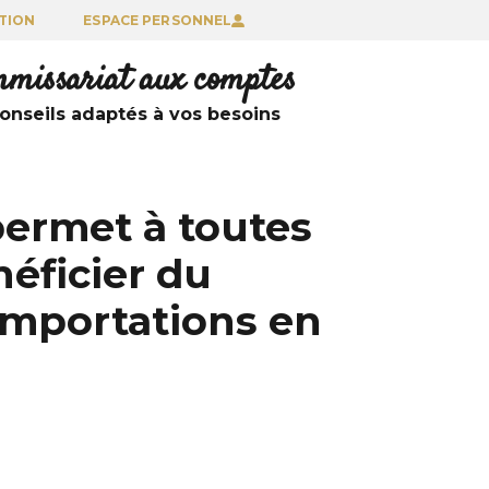
TION
ESPACE PERSONNEL
ommissariat aux comptes
nseils adaptés à vos besoins
 permet à toutes
néficier du
 importations en