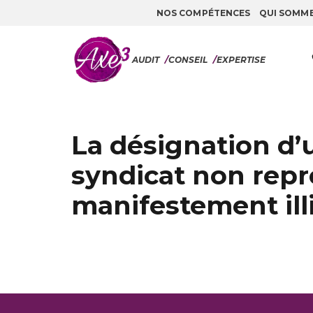
NOS COMPÉTENCES
QUI SOMM
Aller au contenu
AUDIT
/
CONSEIL
/
EXPERTISE
La désignation d
syndicat non repr
manifestement illi