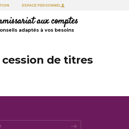
TION
ESPACE PERSONNEL
ommissariat aux comptes
nseils adaptés à vos besoins
 cession de titres
*