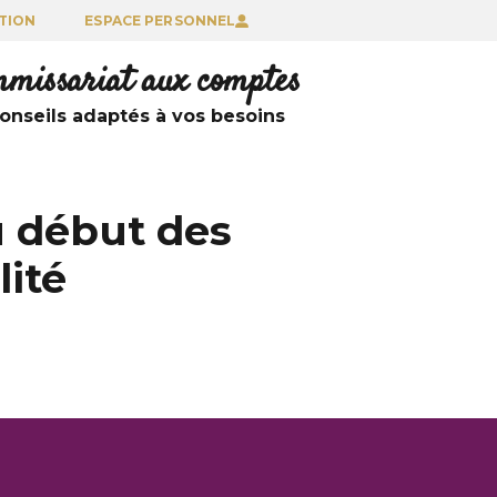
TION
ESPACE PERSONNEL
ommissariat aux comptes
nseils adaptés à vos besoins
u début des
lité