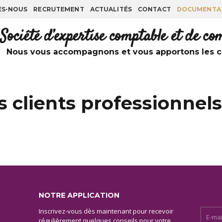
ES-NOUS
RECRUTEMENT
ACTUALITÉS
CONTACT
DOCUMENTA
Société d’expertise comptable et de c
Nous vous accompagnons et vous apportons les co
s clients professionnels
NOTRE APPLICATION
Inscrivez-vous dès maintenant pour recevoir
E-mail 
régulièrement quelques conseils pour votre