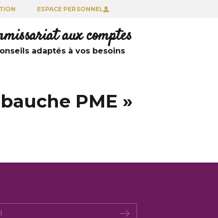
TION
ESPACE PERSONNEL
ommissariat aux comptes
nseils adaptés à vos besoins
’embauche PME »
*