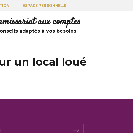
TION
ESPACE PERSONNEL
ommissariat aux comptes
nseils adaptés à vos besoins
r un local loué
*