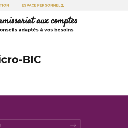
TION
ESPACE PERSONNEL
ommissariat aux comptes
nseils adaptés à vos besoins
icro-BIC
*