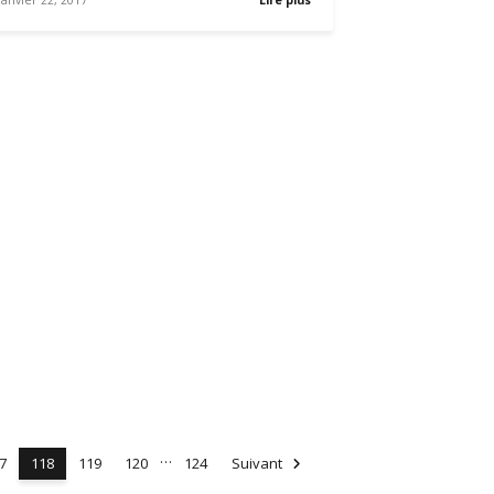
janvier 22, 2017
Lire plus
…
7
118
119
120
124
Suivant