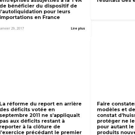
entreprises assujetties à la TVA
résultats des 
de bénéficier du dispositif de
l’autoliquidation pour leurs
importations en France
janvier 29, 2017
Lire plus
La réforme du report en arrière
Faire constate
des déficits votée en
modèles et de
septembre 2011 ne s’appliquait
constat d’huis
pas aux déficits restant à
protéger ne le
reporter à la clôture de
pour autant le
l’exercice précédant le premier
produits nouve