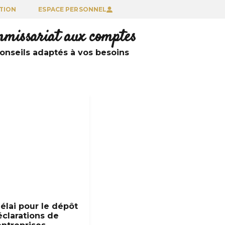
TION
ESPACE PERSONNEL
ommissariat aux comptes
nseils adaptés à vos besoins
élai pour le dépôt
clarations de