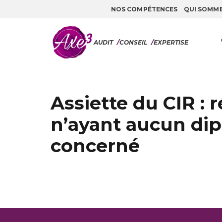
NOS COMPÉTENCES
QUI SOMM
Aller au contenu
AUDIT
/
CONSEIL
/
EXPERTISE
Assiette du CIR :
n’ayant aucun di
concerné