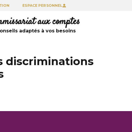
TION
ESPACE PERSONNEL
ommissariat aux comptes
nseils adaptés à vos besoins
es discriminations
s